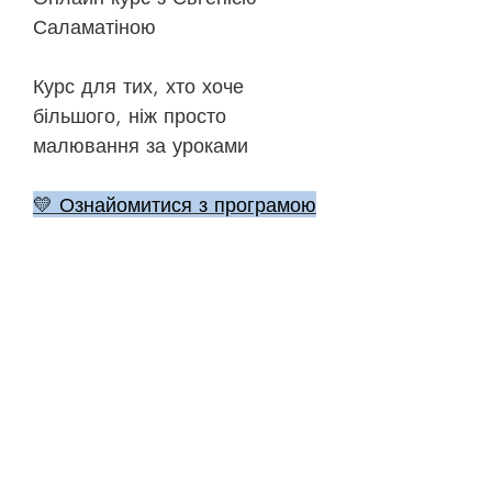
Саламатіною
Курс для тих, хто хоче
більшого, ніж просто
малювання за уроками
💛 Ознайомитися з програмою
🎨 До уроків
©
2018-2026
ONEHOBBY SCHOOL
Політика конфіденційності