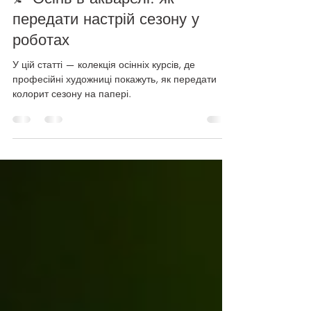
Курси та уроки
🍂 Осінь в акварелі: як
передати настрій сезону у
роботах
У цій статті — колекція осінніх курсів, де
професійні художниці покажуть, як передати
колорит сезону на папері.